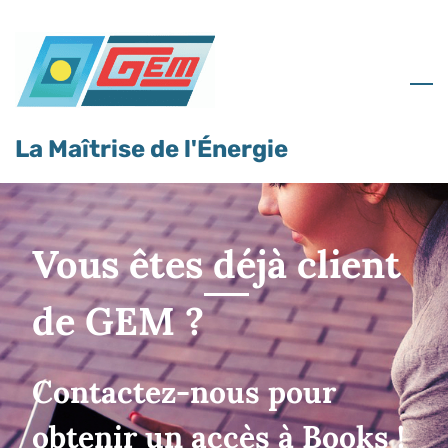
Skip
to
main
content
La Maîtrise de l'Énergie
Vous êtes déjà client
de GEM ?
Contactez-nous pour
obtenir un accès à Books !